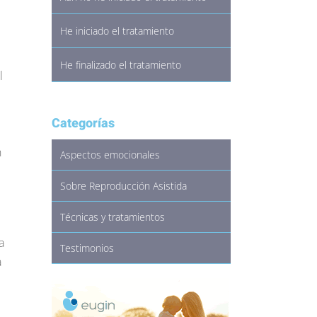
He iniciado el tratamiento
He finalizado el tratamiento
l
Categorías
n
Aspectos emocionales
Sobre Reproducción Asistida
Técnicas y tratamientos
a
Testimonios
a