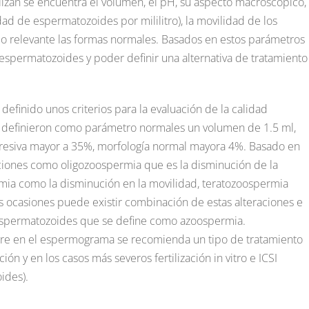
lizan se encuentra el volumen, el pH, su aspecto macroscópico,
ad de espermatozoides por mililitro), la movilidad de los
do relevante las formas normales. Basados en estos parámetros
espermatozoides y poder definir una alternativa de tratamiento
efinido unos criterios para la evaluación de la calidad
se definieron como parámetro normales un volumen de 1.5 ml,
gresiva mayor a 35%, morfología normal mayora 4%. Basado en
ciones como oligozoospermia que es la disminución de la
ia como la disminución en la movilidad, teratozoospermia
s ocasiones puede existir combinación de estas alteraciones e
 espermatozoides que se define como azoospermia.
re en el espermograma se recomienda un tipo de tratamiento
n y en los casos más severos fertilización in vitro e ICSI
ides).