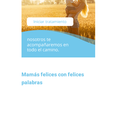
Mamás felices con felices
palabras
Estamos muy contentos con la
Clínica Eugin. No dudaremos en
recomendaros a todas aquellas
personas que deseen tener un hijo.