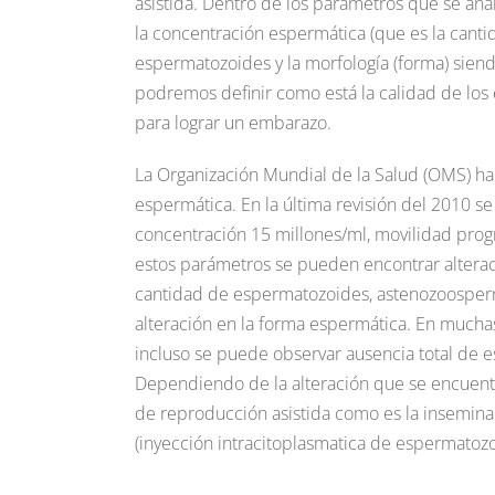
asistida. Dentro de los parámetros que se ana
la concentración espermática (que es la cantid
espermatozoides y la morfología (forma) sien
podremos definir como está la calidad de los 
para lograr un embarazo.
La Organización Mundial de la Salud (OMS) ha d
espermática. En la última revisión del 2010 
concentración 15 millones/ml, movilidad pro
estos parámetros se pueden encontrar altera
cantidad de espermatozoides, astenozoosperm
alteración en la forma espermática. En mucha
incluso se puede observar ausencia total de
Dependiendo de la alteración que se encuent
de reproducción asistida como es la inseminació
(inyección intracitoplasmatica de espermatozo