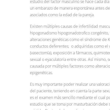
estudio del factor masculino se hace cada d
un embarazo de manera espontánea antes de u
asociados como la edad de la pareja.
Existen múltiples causas de infertilidad masc
hipogonadismo hipogonadotrofico congénito, t
alteraciones genéticas como el síndrome de K
conductos deferentes; o adquiridas como el v
(vasectomía), exposición a fármacos, quimioter
sexual o eyaculatoria entre otras. Así mismo, 
causada por múltiples factores como alteracion
epigenéticas.
Es muy importante poder realizar una valoració
del paciente, teniendo en cuenta la parte se
es el examen más sencillo mediante el cual p
estudio que se toma por masturbación debe s