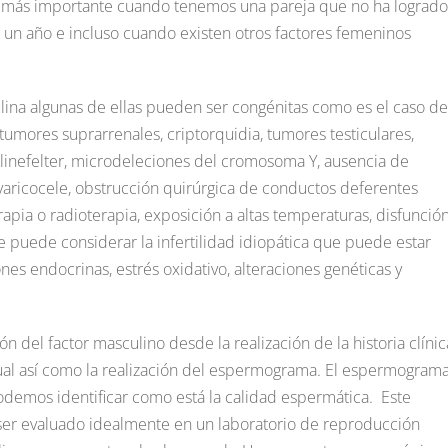
ía más importante cuando tenemos una pareja que no ha logrado
n año e incluso cuando existen otros factores femeninos
ulina algunas de ellas pueden ser congénitas como es el caso de
umores suprarrenales, criptorquidia, tumores testiculares,
linefelter, microdeleciones del cromosoma Y, ausencia de
aricocele, obstrucción quirúrgica de conductos deferentes
apia o radioterapia, exposición a altas temperaturas, disfunció
se puede considerar la infertilidad idiopática que puede estar
es endocrinas, estrés oxidativo, alteraciones genéticas y
n del factor masculino desde la realización de la historia clínic
xual así como la realización del espermograma. El espermogram
odemos identificar como está la calidad espermática. Este
er evaluado idealmente en un laboratorio de reproducción