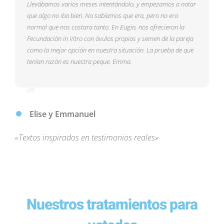
Llevábamos varios meses intentándolo, y empezamos a notar
Se nos había hecho tarde para empezar a intentarlo. Cuando
No sabía si el problema era suyo o mío. Lo que teníamos claro
que algo no iba bien. No sabíamos que era, pero no era
vimos que no éramos capaces solos, buscamos ayuda. En
era que la solución era nuestra. Nuestra y de Eugin. Gracias a
normal que nos costara tanto. En Eugin, nos ofrecieron la
Eugin, nos hicieron sentir a gusto y nos transmitieron
su equipo, descubrimos que, pese al buen estado de salud, la
Fecundación in Vitro con óvulos propios y semen de la pareja
tranquilidad desde el primer momento. Hoy, nuestro sueño se
cantidad de espermatozoides no era la idónea, así que nos
como la mejor opción en nuestra situación. La prueba de que
ha cumplido y se llama Adrien.
aconsejaron la Fecundación in Vitro con óvulos propios y
tenían razón es nuestra peque, Emma.
semen de la pareja. De esto hace ya seis meses. Ahora,
¡estamos embarazados de cuatro meses!
Dominique y Danielle
Elise y Emmanuel
Carlos y Marta
«Textos inspirados en testimonios reales»
Nuestros tratamientos para