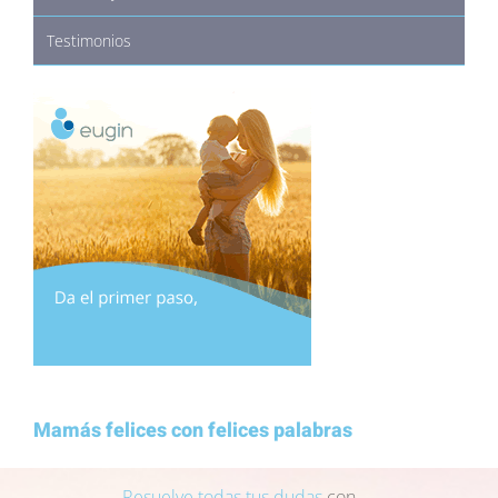
Testimonios
Mamás felices con felices palabras
Resuelve todas tus dudas
con