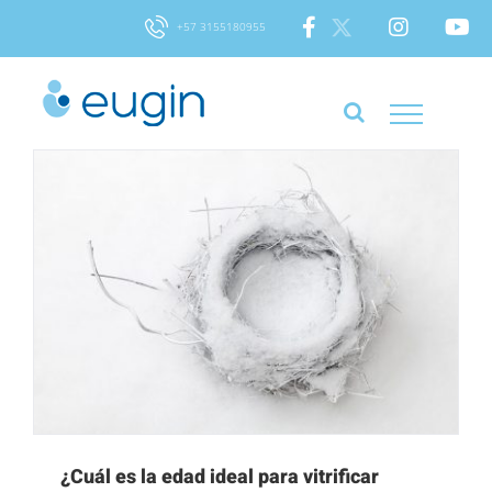
Skip
+57 3155180955
to
content
¿Cuál es la edad ideal para vitrificar