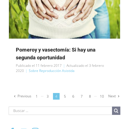
Pomeroy y vasectomía: Si hay una
segunda oportunidad
Publicado el 11 febrero 2017
|
Actualizado el 3 febrero
2020
|
Sobre Reproducción Asistida
Previous
Next
1
···
3
4
5
6
7
8
···
10
Buscar
para: