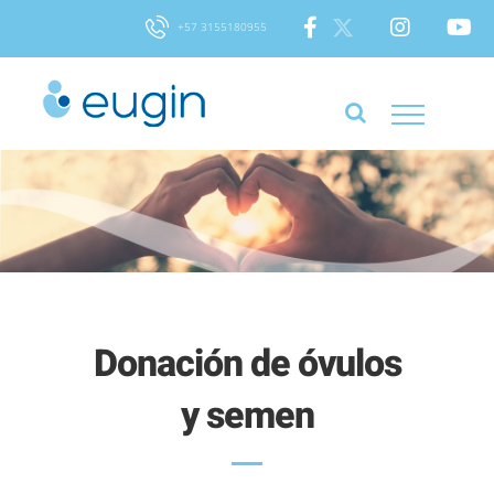
Skip
+57 3155180955
to
content
Donación de óvulos
y semen