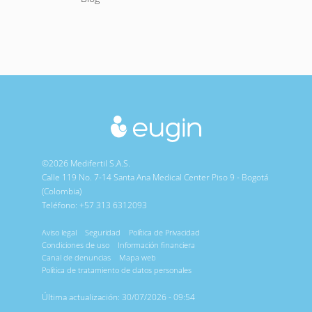
©2026 Medifertil S.A.S.
Calle 119 No. 7-14 Santa Ana Medical Center Piso 9 - Bogotá
(Colombia)
Teléfono: +57 313 6312093
Aviso legal
Seguridad
Política de Privacidad
Condiciones de uso
Información financiera
Canal de denuncias
Mapa web
Política de tratamiento de datos personales
Última actualización: 30/07/2026 - 09:54